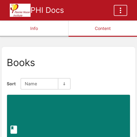
PHI Docs
Info
Content
Books
Sort
Name